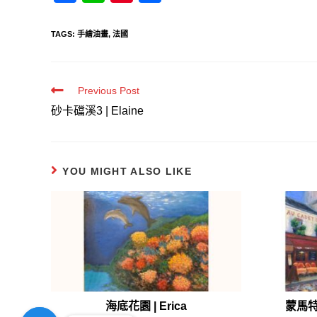
a
n
nt
享
c
e
er
TAGS:
手繪油畫
,
法國
e
e
b
st
Read
Previous Post
o
more
articles
砂卡礑溪3 | Elaine
o
k
YOU MIGHT ALSO LIKE
海底花園 | Erica
蒙馬特畫