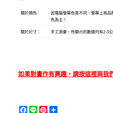
關於顏色：
因電腦螢幕色差不同，螢幕上商品
色為主！
關於尺寸：
手工測量，所顯示的數據均有2-3
如果對畫作有興趣，請按這裡與我
F
Li
Pi
分