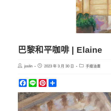
巴黎和平咖啡 | Elaine
Post
Post
Post
joslin
2023 年 3 月 30 日
手繪油畫
author:
published:
category:
F
Li
Pi
分
a
n
nt
享
c
e
er
e
e