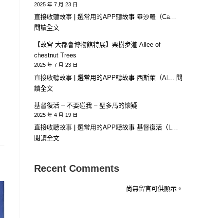
|
2025 年 7 月 23 日
把
直接收聽故事 | 選常用的APP聽故事 畢沙羅（Ca…
藝
:
閱讀全文
術
【故
【故宮-大都會博物館特展】栗樹步道 Allee of
帶
宮-
chestnut Trees
進
大
2025 年 7 月 23 日
生
都
直接收聽故事 | 選常用的APP聽故事 西斯萊（Al…
閱
活
會
:
讀全文
的
博
【故
大
基督復活 – 不要碰我 – 聖多馬的懷疑
物
宮-
師
2025 年 4 月 19 日
館
大
直接收聽故事 | 選常用的APP聽故事 基督復活（L…
特
都
:
閱讀全文
展】
會
基
冬
博
督
天
物
Recent Comments
復
早
館
活
晨
特
尚無留言可供顯示。
–
的
展】
不
蒙
栗
要
馬