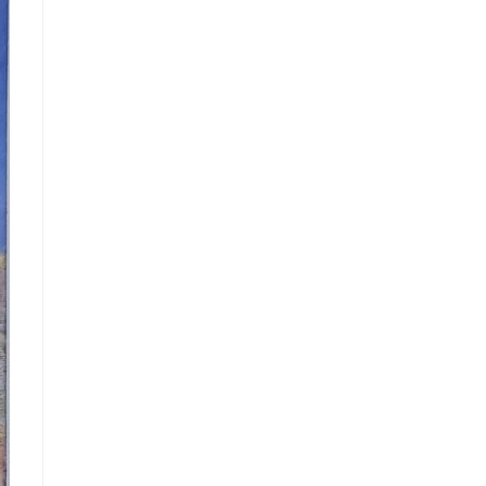
樹
碰
特
步
我
大
道
–
道
Allee
聖
The
of
多
Boulevard
chestnut
馬
Montmartre
Trees
的
on
懷
a
疑
Winter
Morning